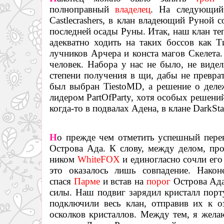
полноправный
владелец
. На следующий 
Castlecrashers, в клан владеющий Руной 
последней осады Руны. Итак, наш клан теп
адекватно ходить на таких боссов как 
лучников Арчера и конста магов Скелета. 
человек. Набора у нас не было, не виде
степени получения в щи, дабы не преврат
был выбран TiestoMD, а решение о деле
лидером PartOfParty, хотя особых решени
когда-то в подвалах Адена, в клане DarkSta
Н
о прежде чем отметить успешный пере
Острова Ада. К слову, между делом, про
ником
WhiteFOX
и единогласно сочли ег
это оказалось лишь совпадение. Нако
спася
Парме
и встав на
порог
Острова Ада
силы. Наш подвиг зарядил кристалл по
подключили весь клан, отправив их к 
осколков кристаллов. Между тем, я жела