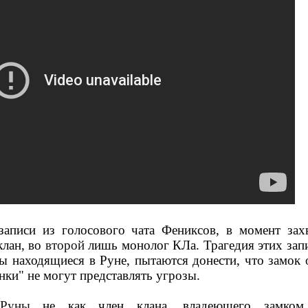
аписи из голосового чата Фениксов, в момент захв
лан, во
второй
лишь монолог КЛа. Трагедия этих запи
ы находящиеся в Руне, пытаются донести, что замок 
инки" не могут представлять угрозы.
уны
не как член клана, владеющего замко