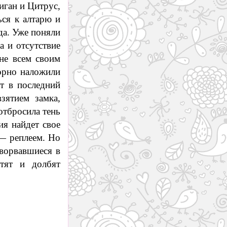
иган и Цитрус,
ься к алтарю и
да. Уже поняли
а и отсутствие
не всем своим
орно наложили
т в последний
зятием замка,
тбросила тень
ия найдет свое
— реплеем. Но
 ворвавшиеся в
тят и долбят