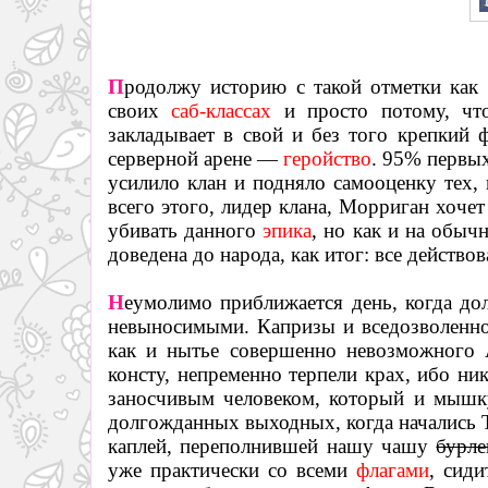
П
родолжу историю с такой отметки как
своих
саб-классах
и просто потому, чт
закладывает в свой и без того крепкий
серверной арене
—
геройство
. 95% первых
усилило клан и подняло самооценку тех, 
всего этого, лидер клана, Морриган хочет
убивать данного
эпика
, но как и на обы
доведена до народа, как итог: все действо
Н
еумолимо приближается день, когда до
невыносимыми. Капризы и вседозволенно
как и нытье совершенно невозможного 
консту, непременно терпели крах, ибо ни
заносчивым человеком, который и мышк
долгожданных выходных, когда начались 
каплей, переполнившей нашу чашу
бурле
уже практически со всеми
флагами
, сид