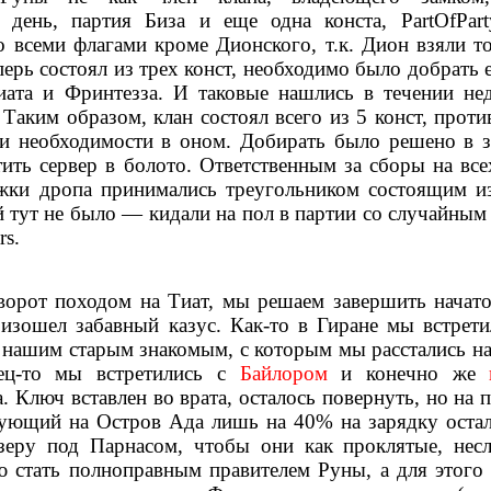
день, партия Биза и еще одна конста, PartOfPart
со всеми флагами кроме Дионского, т.к. Дион взяли т
ерь состоял из трех конст, необходимо было добрать 
Тиата и Фринтезза. И таковые нашлись в течении не
Таким образом, клан состоял всего из 5 конст, проти
ли необходимости в оном. Добирать было решено в з
ить сервер в болото. Ответственным за сборы на все
жки дропа принимались треугольником состоящим из
й тут не было — кидали на пол в партии со случайным
rs.
ворот походом на Тиат, мы решаем завершить начат
изошел забавный казус. Как-то в Гиране мы встрети
о нашим старым знакомым, с которым мы расстались на
нец-то мы встретились с
Байлором
и конечно же
. Ключ вставлен во врата, осталось повернуть, но на
ртующий на Остров Ада лишь на 40% на зарядку ост
озеру под Парнасом, чтобы они как проклятые, нес
ю стать полноправным правителем Руны, а для этого