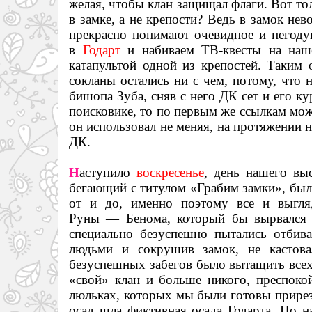
желая, чтобы клан защищал флаги. Вот то
в замке, а не крепости? Ведь в замок не
прекрасно понимают очевидное и негоду
в
Годарт
и набиваем ТВ-квесты на
на
катапультой одной из крепостей. Таким 
сокланы остались ни с чем, потому, что 
бишопа Зуба, сняв с него ДК сет и его ку
поисковике, то по первым же ссылкам мож
он использовал не меняя, на протяжении н
ДК.
Н
аступило
воскресенье
, день нашего выс
бегающий с титулом «Грабим замки», был
от и до, именно поэтому все и выгляд
Руны
—
Бенома, который бы вырвался
специально безуспешно пытались отбив
людьми и сокрушив замок, не кастова
безуспешных забегов было вытащить всех 
«свой» клан и больше никого, преспоко
люльках, которых мы были готовы прирез
осад шла фиктивная осада Годарта. По на