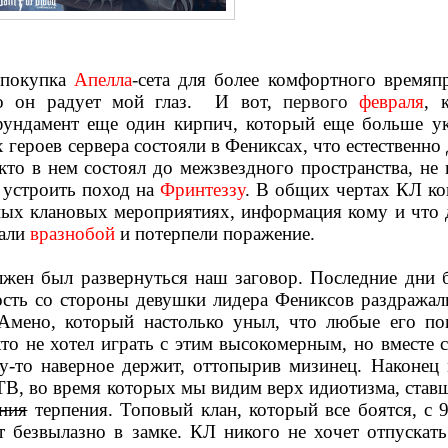
 покупка
Апелла
-
сета для более комфортного времяп
о он радует мой глаз.
И
вот,
первого
февраля
, 
 фундамент еще один кирпич, который еще больше ук
 героев сервера состояли в Фениксах, что естественно
кто в нем состоял до межзвездного пространства, не
 устроить поход на
Фринтеззу
. В общих чертах КЛ ко
чных клановых мероприятиях, информация кому и что 
вали
вразнобой
и потерпели поражение.
лжен был развернуться наш заговор. Последние дни 
сть со стороны девушки лидера Фениксов раздражали
Амено, который настолько уныл, что любые его по
кто не хотел играть с этим высокомерным, но вместе 
у-то наверное держит, оттопырив мизинец. Наконец
ТВ, во время которых мы видим верх идиотизма, став
ния
терпения. Топовый клан, который все боятся, с
ит безвылазно в замке. КЛ никого не хочет отпускат