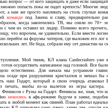
лько вопрос
—
от кого защищать и даже если защищать
возможно попасть пока не падет крепость! Многие люд
ют, а нам же просто наплевать на столь глупые ком
шей
команде
под Закена и славу, предварительно ра
образом, когда закончились ТВ, мы сняли по 70+ зн
ни с чем их оставил их лидер. Помимо всего прочего,
рицу, что впрочем, не удивительно. Если ввести логи
но перейти на форумы читеров, где выложен его лог и
ескольких лет. Не беда, собрали ему сет династии на 
тупления. Мой твинк, КЛ клана Castlecrashers уже 
 готов осуществить написанное над головой. Все был
ело естественно. Для начала мы устранили главн
 на осаде при разрушении кристаллов и мешал бы 
ать наш Годарт, который в свою очередь атаковал 
л печать, якобы из-за вылетов из игры кастера
Фениксов с Руны на Годарт. Фениксы же, зная, что н
йно
нежились
в афк-режиме будучи в замке, подобн
ать в любой момент как свиней. План работал идеаль
чалу КЛ отправлял одну пачку, затем две, спустя ча