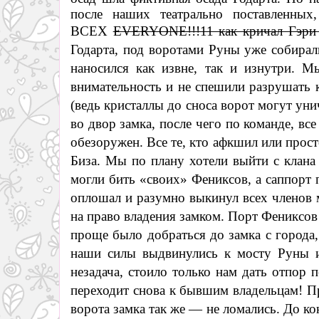
после наших театрально поставленных
ВСЕХ
EVERYONE!!!11 к
ак кричал Гэри
Годарта, под воротами Руны уже собирал
наносился как извне, так и изнутри. 
внимательность и не спешили разрушать 
(ведь кристаллы до сноса ворот могут ун
во двор замка, после чего по команде, вс
обезоружен. Все те, кто афкшил или прос
Биза. Мы по плану хотели выйти с клана
могли бить «своих» Фениксов, а саппорт
оплошал и разумно выкинул всех членов м
на право владения замком. Порт Фениксов
проще было добраться до замка с города, 
наши силы выдвинулись к мосту Руны 
незадача, стоило только нам дать отпор
переходит снова к бывшим владельцам! П
ворота замка так же — не ломались. До ко