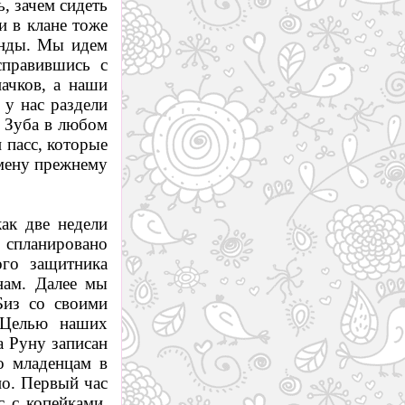
, зачем сидеть
и в клане тоже
анды. Мы идем
справившись с
ачков, а наши
 у нас раздели
н Зуба в любом
 пасс, которые
смену прежнему
как две недели
о спланировано
ого защитника
нам. Далее мы
Биз со своими
. Целью наших
а Руну записан
о младенцам в
но. Первый час
с с копейками,