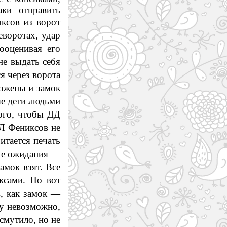
аки отправить
ксов из ворот
еворотах, удар
ооценивая его
не выдать себя
я через ворота
тожены и замок
ые дети людьми
того, чтобы ДД
КЛ Фениксов не
итается печать
ате ожидания —
амок взят. Все
ксами. Но вот
в, как замок —
ну невозможно,
смутило, но не