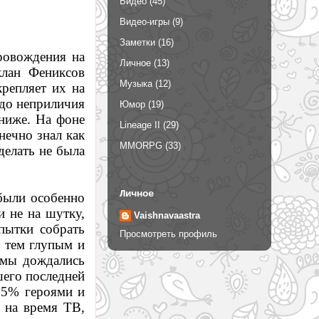
Видео
(45)
Видео-игры
(9)
Заметки
(16)
ровождения на
Личное
(13)
клан Фениксов
Музыка
(12)
репляет их на
 до неприличия
Юмор
(19)
 ниже. На фоне
Lineage II
(29)
нечно знал как
MMORPG
(33)
делать не была
Личное
были особенно
 не на шутку,
Vaishnavaastra
пытки собрать
Просмотреть профиль
с тем глупым и
 мы дождались
шего последней
 95% героями и
ь на время ТВ,