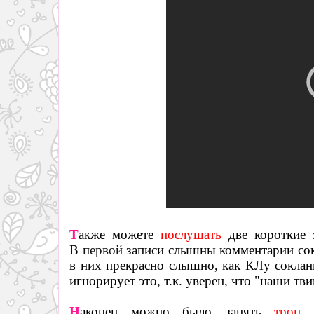
Т
акже можете
послушать
две короткие з
В
первой
записи слышны комментарии сок
в них прекрасно слышно, как КЛу соклан
игнорирует это, т.к. уверен, что "наши тв
Н
аконец можно было занять
трон
Р