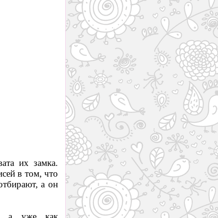
ата их замка.
сей в том, что
отбирают, а он
м, а уже как