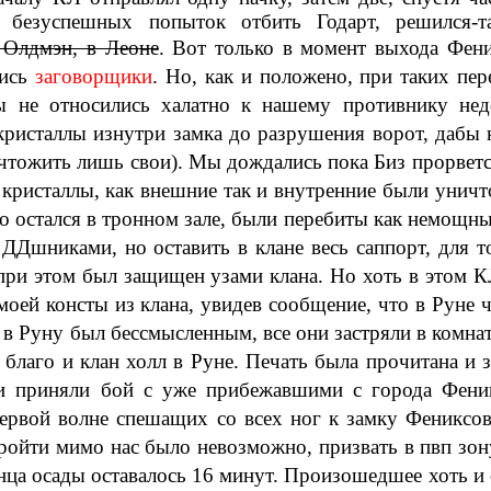
, безуспешных попыток отбить Годарт, решился-т
 Олдмэн, в Леоне
. Вот только в момент выхода Фени
ись
заговорщики
. Но, как и положено, при таких пер
Мы не относились халатно к нашему противнику нед
кристаллы изнутри замка до разрушения ворот, дабы 
ичтожить лишь свои). Мы дождались пока Биз прорветс
е кристаллы, как внешние так и внутренние были унич
то остался в тронном зале, были перебиты как немощн
 ДДшниками, но оставить в клане весь саппорт, для 
 при этом был защищен узами клана. Но хоть в этом 
оей консты из клана, увидев сообщение, что в Руне ч
 в Руну был бессмысленным, все они застряли в комн
благо и клан холл в Руне. Печать была прочитана и з
и приняли бой с уже прибежавшими с города Фени
 первой волне спешащих со всех ног к замку Фениксо
ройти мимо нас было невозможно, призвать в пвп зо
нца осады оставалось 16 минут. Произошедшее хоть и 