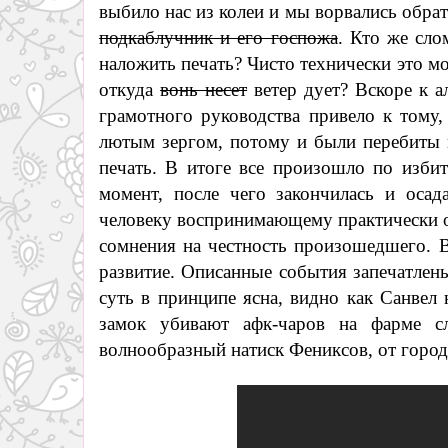
выбило нас из колеи и мы ворвались обрат
подкаблучник и его госпожа
. Кто же сло
наложить печать? Чисто технически это м
откуда
вонь несет
ветер дует? Вскоре к а
грамотного руководства привело к тому,
лютым зергом, потому и были перебиты 
печать. В итоге все произошло по изб
момент, после чего закончилась и осад
человеку воспринимающему практически о
сомнения на честность произошедшего. В
развитие. Описанные события запечатлен
суть в принципе ясна, видно как Санвел 
замок убивают афк-чаров на фарме с
волнообразный натиск Фениксов, от город