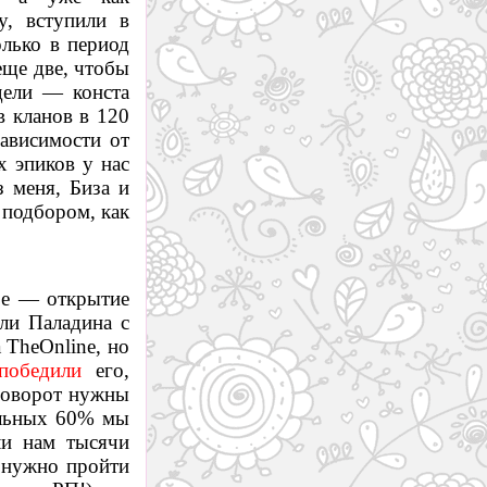
y, вступили в
олько в период
еще две, чтобы
дели — конста
в кланов в 120
ависимости от
х эпиков у нас
 меня, Биза и
 подбором, как
ое — открытие
ли Паладина с
 TheOnline, но
победили
его,
 поворот нужны
альных 60% мы
ли нам тысячи
 нужно пройти