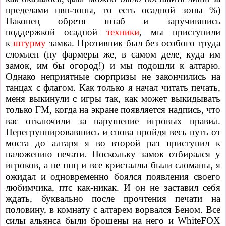
пределами пвп-зоны, то есть осадной зоны %)
Наконец обретя штаб и заручившись
поддержкой
осадной
техники
, мы приступили
к
штурму
замка
. Противник был без особого труда
сломлен (ну фармеры же, в самом деле, куда им
замок, им бы огород!) и мы подошли к алтарю.
Однако неприятные сюрпризы не закончились на
танцах с флагом. Как только я начал читать печать,
меня выкинули с игры так, как может выкидывать
только ГМ, когда на экране появляется надпись, что
вас отключили за нарушение игровых правил.
Перегруппировавшись и снова пройдя весь путь от
моста до алтаря я во второй раз приступил к
наложению печати. Поскольку замок отбирался у
игроков, а не нпц и все кристаллы были сломаны, я
ожидал и одновременно боялся появления своего
любимчика, птс как-никак. И он не заставил себя
ждать, буквально после прочтения печати на
половину, в комнату с алтарем ворвался Беном. Все
силы альянса были брошены на него и WhiteFOX