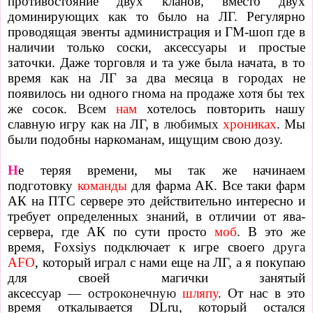
противостояние двух кланов, вместо двух
доминирующих как то было на ЛГ. Регулярно
проводящая эвенты администрация и ГМ-шоп где в
наличии только соски, аксессуары и простые
заточки. Даже торговля и та уже была начата, в то
время как на ЛГ за два месяца в городах не
появилось ни одного гнома на продаже хотя бы тех
же сосок.
Всем
нам
хотелось повторить нашу
славную игру как на ЛГ, в
любимых
хрониках
. Мы
были подобны наркоманам, ищущим свою дозу.
Н
е теряя времени, мы так же начинаем
подготовку
команды
для фарма АК. Все таки фарм
АК на ПТС сервере это действительно интересно и
требует определенных знаний, в отличии от ява-
сервера, где АК по сути просто
моб
. В это же
время, Foxsiys подключает к игре своего
друга
AFO
, который играл с нами еще на ЛГ, а я покупаю
для своей магички занятый
аксессуар
—
остроконечную
шляпу
. От нас в это
время откалывается DLru, который остался