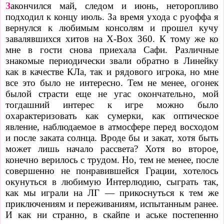
З
акончился май, следом и июнь, неторопливо
подходил к концу июль. За время ухода с руоффа я
вернулся к любимым консолям и прошел кучу
завалявшихся хитов на X-Box 360. К тому же ко
мне в гости снова приехала Сафи. Различные
знакомые периодически звали обратно в Линейку
как в качестве КЛа, так и рядового игрока, но мне
все это было не интересно. Тем не менее, огонек
былой страсти еще не угас окончательно, мой
тогдашний интерес к игре можно было
охарактеризовать как сумерки, как оптическое
явление, наблюдаемое в атмосфере перед восходом
и после заката солнца. Вроде бы и закат, хотя быть
может лишь начало рассвета? Хотя во второе,
конечно верилось с трудом. Но, тем не менее, после
совершенно не понравившейся Грации, хотелось
окунуться в любимую Интерлюдию, сыграть так,
как мы играли на ЛГ — прикоснуться к тем же
приключениям и переживаниям, испытанным ранее.
И как ни странно, в скайпе и аське постепенно