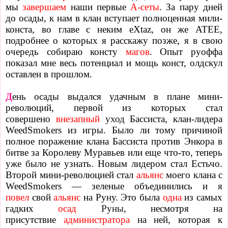
мы
завершаем
наши первые
А-сеты
. За пару дней
до осады, к нам в клан вступает полноценная мили-
конста, во главе с неким eXtaz, он же ATEE,
подробнее о которых я расскажу позже, я в свою
очередь собираю консту
магов
. Опыт руоффа
показал мне весь потенциал и мощь конст, олдскул
оставлен в прошлом.
Д
ень осады выдался удачным в плане мини-
революций, первой из которых стал
совершено
внезапный
уход
Бассиста, клан-лидера
WeedSmokers из игры. Было ли тому причиной
полное поражение клана Бассиста против Энкора в
битве за Королеву Муравьев или еще что-то, теперь
уже было не узнать. Новым лидером стал Естьчо.
Второй мини-революцией стал
альянс
моего клана с
WeedSmokers — зеленые объединились и
я
повел
свой
альянс
на Руну. Это была
одна
из самых
гадких
осад
Руны
, несмотря на
присутствие
администратора
на ней, которая к