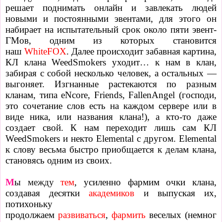
решает поднимать онлайн и завлекать людей
новыми и постоянными эвентами, для этого он
набирает на испытательный срок около пяти эвент-
ГМов, одним из которых становится
наш
WhiteFOX
. Далее происходит забавная картина,
КЛ клана WeedSmokers уходит… к нам в клан,
забирая с собой несколько человек, а остальных
—
выгоняет. Изгнанные растекаются по разным
кланам, типа eNcore, Friends, FallenAngel (господи,
это сочетание слов есть на каждом сервере или в
виде ника, или названия клана!), а кто-то даже
создает свой. К нам переходит лишь сам КЛ
WeedSmokers и некто Elemental с другом. Elemental
к слову весьма быстро приобщается к делам клана,
становясь одним из своих.
М
ы
между
тем
, усиленно фармим очки клана,
создавая десятки
академиков
и выпуская их,
потихоньку
продолжаем
развиваться
,
фармить
веселых
(немног