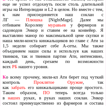
еще не успел отдохнуть после столь длительной
игры на Интерлюдии и L2 в целом. Но вместе с тем,
к нам присоединяется наш соклан с
ЛГ
—
Плюшка
[NightMage]. Далее мы
отбиваем
Королеву
муравьев
у фермеров и
садоводов Энкор и ставим ее на конвейер. Я
выставляю манор по максимальной цене скупки и
наша мили-конста кинжальщиков во главе с Ати за
1,5 недели собирает себе А-сеты. Мы также
объединяем наши силы и используя как наших
твинков, так и твинков партии Ати, интенсивно,
каждый день, срезаем по возможности
всех
РБ
нашего уровня.
К
о всему прочему, мили-кп Ати берет под чуткий
контроль
Проклятое Оружие
, так
как
забрать
его
кинжальщиками проще простого.
Таким образом,
ПО
теперь всегда только
в
наших
руках, в руках наших соклан. Энкор
состоял преимущественно из фармеров и состава