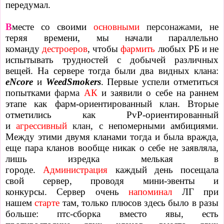
передумал.
В
месте со своими
основными
персонажами
, не
теряя времени, мы начали параллельно
команду
дестроеров
, чтобы
фармить
любых РБ и не
испытывать трудностей с добычей различных
вещей. На сервере тогда были два видных клана:
eNcore
и
WeedSmokers
. Первые успели отметиться
попытками
фарма
АК
и заявили о себе на раннем
этапе как фарм-ориентированный клан. Вторые
отметились как PvP-ориентированный
и
агрессивный
клан
, с непомерными амбициями.
Между этими двумя кланами тогда и была вражда,
еще пара кланов вообще никак о себе не заявляла,
лишь изредка мелькая в
городе.
Администрация
каждый день посещала
свой сервер, проводя мини-эвенты и
конкурсы.
Сервер очень
напоминал
ЛГ при
нашем
старте
там, только плюсов здесь было в разы
больше: птс-сборка вместо явы, есть