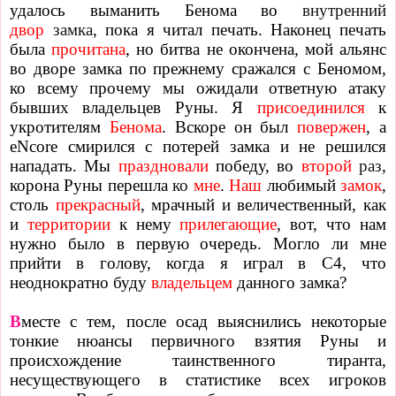
удалось выманить Бенома во
внутренний
двор
замка
, пока я читал печать. Наконец печать
была
прочитана
, но битва не окончена, мой альянс
во дворе замка по прежнему сражался с Беномом,
ко всему прочему мы ожидали ответную атаку
бывших владельцев Руны. Я
присоединился
к
укротителям
Бенома
. Вскоре он был
повержен
, а
eNcore смирился с потерей замка и не решился
нападать. Мы
праздновали
победу, во
второй
раз
,
корона Руны перешла
ко
мне
.
Наш
любимый
замок
,
столь
прекрасный
, мрачный и величественный, как
и
территории
к нему
прилегающие
, вот, что нам
нужно было в первую очередь. Могло ли мне
прийти в голову, когда я играл в С4, что
неоднократно буду
владельцем
данного замка?
В
месте с тем, после осад выяснились некоторые
тонкие нюансы первичного взятия Руны и
происхождение таинственного тиранта,
несуществующего в статистике всех игроков