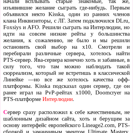
начали всплывать старые знакомые, так же,
изъявившие желание сыграть где-нибудь. Первым
объявился некто Kisska, один из ранних членов
клана Инквизиторы, с ЛГ. Затем подключился DLru,
Foxsiys и AFO. Решили сыграть на Интерлюдии, но
идти на совсем низкие рейты у большинства
желания, к сожалению, не было и мы решили
остановить свой выбор на х10. Смотрели и
перебирали различные сервера, хотелось найти
PTS-сервер. Ява-сервера конечно хоть и забавные, в
силу того, что там можно наблюдать такой
сюрреализм, который не встретишь в классической
Линейке —но все же хотелось качества офф-
платформы. Kisska подсказал один сервер, где он
ранее играл на PvP-рейтах х1000, Doomcryer на
PTS-платформе
Интерлюдии
.
С
ервер сразу расположил к себе качественным, не
шаблонным дизайном сайта, хоть и берущим за
основу интерфейс европейского Lineage2.com, PTS-
сборкой и заманчивым эвентом Ultimate Mastery,