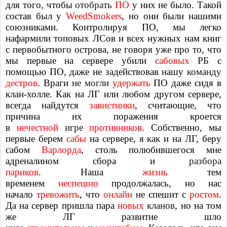
для того, чтобы
отобрать
ПО
у них не было. Такой
состав был у
WeedSmokers
, но они были нашими
союзниками. Контролируя ПО, мы легко
нафармили топовых ЛСов и всех нужных нам книг
с первобытного острова, не говоря уже про то, что
мы первые на сервере убили
сабовых
РБ
с
помощью ПО, даже не задействовав нашу
команду
дестров
. Враги
не могли
удержать
ПО даже сидя в
клан-холле. Как на ЛГ или любом другом сервере,
всегда найдутся
завистники
, считающие, что
причина их поражения кроется
в
нечестной
игре
противников
. Собственно, мы
первые берем
сабы
на сервере, я как и на ЛГ, беру
сабом
Варлорда
, столь полюбившегося мне
адреналином сбора и
разбора
париков
.
Наша
жизнь
тем
временем
неспешно
продолжалась, но нас
начало
тревожить
, что
онлайн
не спешит с
ростом
.
Да на сервер пришла пара
новых
кланов
, но на том
же ЛГ развитие шло