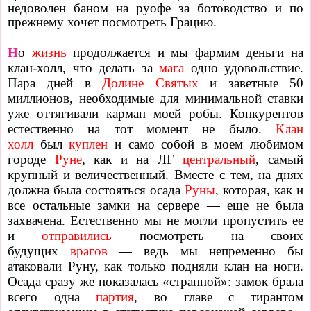
недоволен баном на руофе за ботоводство и по
прежнему хочет посмотреть Грацию.
Н
о
жизнь
продолжается и мы фармим деньги на
клан-холл, что делать за
мага
одно удовольствие.
Пара дней в
Долине Святых
и заветные 50
миллионов, необходимые для минимальной ставки
уже оттягивали карман моей робы. Конкурентов
естественно на тот момент не было.
Клан
холл
был
куплен
и само собой в моем любимом
городе
Руне
, как и на ЛГ
центральный
, самый
крупный и величественный. Вместе с тем, на днях
должна была состояться осада
Руны
, которая, как и
все остальные замки на сервере — еще не была
захвачена. Естественно мы не могли пропустить ее
и
отправились
посмотреть на своих
будущих
врагов
— ведь мы непременно бы
атаковали Руну, как только подняли клан на ноги.
Осада сразу же показалась «странной»: замок брала
всего
одна
партия
, во главе с тирантом