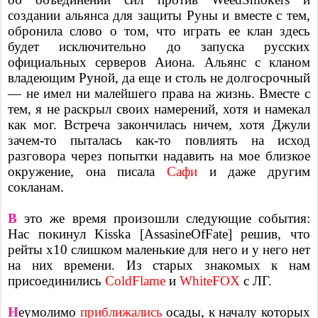
создании альянса для защиты Руны и вместе с тем,
обронила слово о том, что играть ее клан здесь
будет исключительно до запуска русских
официальных серверов Аиона. Альянс с кланом
владеющим Руной, да еще и столь не долгосрочный
— не имел ни малейшего права на жизнь. Вместе с
тем, я не раскрыл своих намерений, хотя и намекал
как мог. Встреча закончилась ничем, хотя Джули
зачем-то пыталась как-то повлиять на исход
разговора через попытки надавить на мое близкое
окружение, она писала
Сафи
и даже другим
сокланам.
В
это же время произошли следующие события:
Нас покинул Kisska [AssasineOfFate] решив, что
рейты х10 слишком маленькие для него и у него нет
на них времени. Из старых знакомых к нам
присоединились
ColdFlame
и
WhiteFOX
с ЛГ.
Н
еумолимо
приближались
осады, к началу которых