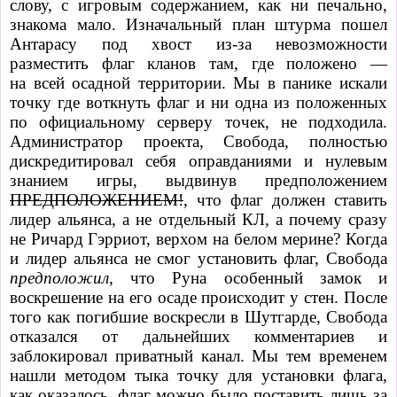
слову, с игровым содержанием, как ни печально,
знакома мало. Изначальный план штурма пошел
Антарасу под хвост из-за невозможности
разместить флаг кланов там, где положено
—
на
всей осадной территории. Мы в панике искали
точку где воткнуть флаг и ни одна из положенных
по официальному серверу точек, не подходила.
Администратор проекта, Свобода, полностью
дискредитировал себя оправданиями и нулевым
знанием игры, выдвинув предположением
ПРЕДПОЛОЖЕНИЕМ!
, что флаг должен ставить
лидер альянса, а не отдельный КЛ, а почему сразу
не Ричард Гэрриот, верхом на белом мерине? Когда
и лидер альянса не смог установить флаг, Свобода
предположил
, что Руна особенный замок и
воскрешение на его осаде происходит у стен. После
того как погибшие воскресли в Шутгарде, Свобода
отказался от дальнейших комментариев и
заблокировал приватный канал. Мы тем временем
нашли методом тыка точку для установки флага,
как оказалось, флаг можно было поставить лишь за