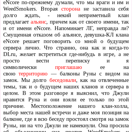
eNcore по-прежнему думали, что мы враги и им и
WeedSmokers. Вторая
сторона
не заставила
себя
долго ждать, - некий неприметный клан
предлагает
альянс
, причем как от своего имени, так
и от имени eNcore. Напоминает ЛГ, неправда ли?
Смущенная отказом об альянсе, девушка-КЛ клана
eNcore решает поговорить со мной о будущем
сервера лично. Что странно, она как и когда-то
DLru, желает встретиться где-нибудь в игре, а не
просто вести переписку и я
символически
приглашаю
ее
на
свою
территорию
—
балконы Руны с видом на
замок. Мы долго
беседовали
, как на отвлеченные
темы, так и о будущем наших кланов и сервера в
целом. В этом разговоре я выяснил, что Джули
нравится Руна и они взяли ее только по этой
причине. Местоположение нашего клан-холла,
выбор места нашей встречи и даже моя позиция на
балконе, где я всю беседу простоял смотря на замок
Руны, ни на что Джули не намекнули. Она просила
об объединении сил против WeedSmokers и