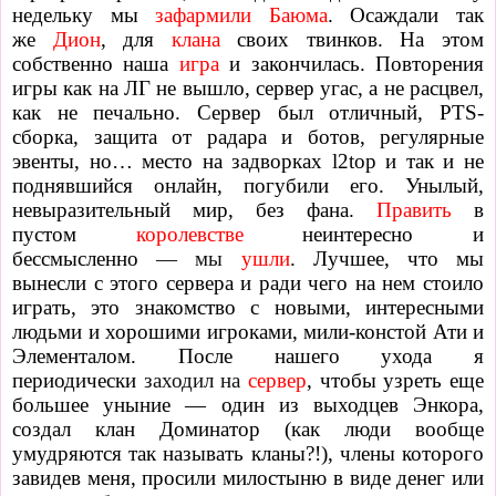
недельку мы
зафармили
Баюма
. Осаждали так
же
Дион
, для
клана
своих твинков. На этом
собственно наша
игра
и закончилась. Повторения
игры как на ЛГ не вышло, сервер угас, а не расцвел,
как не печально. Сервер был отличный, PTS-
сборка, защита от радара и ботов, регулярные
эвенты, но… место на задворках l2top и так и не
поднявшийся онлайн, погубили его.
Унылый,
невыразительный мир, без фана.
Править
в
пустом
королевстве
неинтересно и
бессмысленно
—
мы
ушли
. Лучшее, что мы
вынесли с этого сервера и ради чего на нем стоило
играть, это знакомство с новыми, интересными
людьми и хорошими игроками, мили-констой Ати и
Элементалом. После нашего ухода я
периодически
заходил на
сервер
, чтобы узреть еще
большее уныние
—
один из выходцев Энкора,
создал клан Доминатор (как люди вообще
умудряются так называть кланы?!), члены которого
завидев меня, просили милостыню в виде денег или