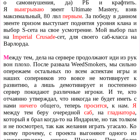
о самовнушения, да)
РБ
и крафтить.
Я
выигрываю
эвент Ultimate Mastery, взяв
максимальный,
80 лвл
первым
. За победу в данном
эвенте призом выступает поднятия уровня клана и
выбор S-сета на свое усмотрение. Мой выбор пал
на
Imperial Crusade
-сет
, для своего саб-класса на
Варлорда.
М
ежду тем, дела на сервере продолжают иди из рук
вон плохо. После развала WeedSmokers, мы сильно
опережаем остальных по всем аспектам игры и
наших соперников это вовсе не мотивирует к
развитию, а лишь демотивирует и постепенно
сервер покидают различные игроки. И те, кто
отчаянно утверждал, что никогда не будет иметь с
нами
ничего
общего
, теперь
просится
, к
нам
.
Я
между тем беру очередной
саб
, на
гладиатора
,
который я брал когда-то на Индариле, но так толком
и не посмотрел, так как желания играть угасало. Ко
всему прочему, с проекта выгоняют одного из
администрации, некого Шаадана. При более