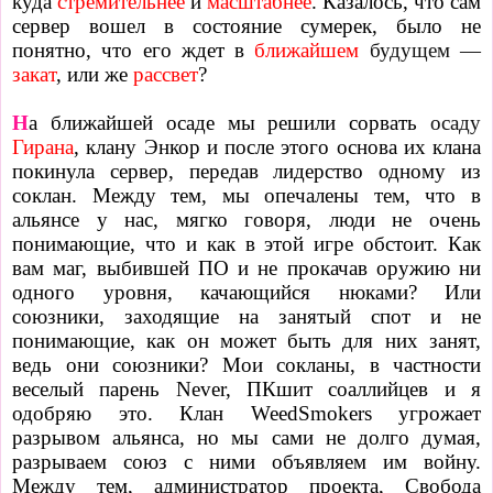
куда
стремительнее
и
масштабнее
. Казалось, что сам
сервер вошел в состояние сумерек, было не
понятно, что его ждет в
ближайшем
будущем
—
закат
, или же
рассвет
?
Н
а ближайшей осаде мы решили сорвать
осаду
Гирана
, клану Энкор и после этого основа их клана
покинула сервер, передав лидерство одному из
соклан. Между тем, мы опечалены тем, что в
альянсе у нас, мягко говоря, люди не очень
понимающие, что и как в этой игре обстоит. Как
вам маг, выбившей ПО и не прокачав оружию ни
одного уровня, качающийся нюками? Или
союзники, заходящие на занятый спот и не
понимающие, как он может быть для них занят,
ведь они союзники? Мои сокланы, в частности
веселый парень Never, ПКшит соаллийцев и я
одобряю это. Клан WeedSmokers угрожает
разрывом альянса, но мы сами не долго думая,
разрываем союз с ними объявляем им войну.
Между тем, администратор проекта, Свобода