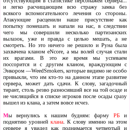
отсутствующим в статистике персонажей сервера...
и легко расчищающим всю стражу замка без
всякого вспомогательного лечения со стороны.
Атакующие расценили наше присутствие как
попытку помешать и напали на нас, в следствии
чего мы совершили несколько партизанских
вылазок, уже и правда с целью мешать, а не
смотреть. Но это ничего не решило и Руна была
захвачена кланом eNcore, а мы волей случая стали
их врагами. В это же время мы успеваем
поссорится и с другим кланом, враждующим с
Энкором —WeedSmokers, которые видимо не особо
привыкли, что им кто-то на данном этапе развитие
сервера, может дать сдачи. К слову, загадочный
тирант, столь резво разносивший все на той осаде и
не числящийся в списке игроков после осады сразу
вышел из клана, а затем вовсе исчез.
М
ы вернулись к нашим будням:
фарму
РБ
и
поднятию
уровней
клана
. К слову именно на этом
сервере я увидел как поднимается четвертый и