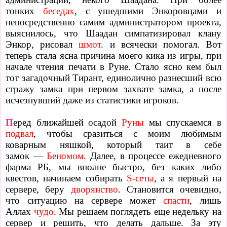
тонких
беседах
, с ушедшими Энкоровцами и
непосредственно самим администратором проекта,
выяснилось, что Шаадан симпатизировал клану
Энкор, рисовал
шмот
. и всячески помогал. Вот
теперь стала ясна причина моего кика из игры, при
начале чтения печати в Руне.
Стало ясно кем был
тот загадочный Тирант, единолично разнесший всю
стражу замка при первом захвате замка, а после
исчезнувший даже из статистики игроков.
П
еред ближайшей
осадой
Руны
мы спускаемся в
подвал
, чтобы сразиться с моим любимым
коварным няшкой, который таит в себе
замок
—
Беномом
. Далее, в процессе ежедневного
фарма РБ, мы вполне быстро, без каких либо
квестов, начинаем собирать
S-сеты
, а я первый на
сервере, беру
дворянство
. Становится очевидно,
что ситуацию на сервере может
спасти
, лишь
Аллах
чудо
. Мы решаем поглядеть еще недельку на
сервер и решить, что делать дальше. За эту