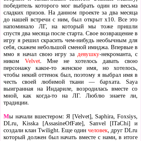
победитель которого мог выбрать один из весьма
сладких призов. На данном проекте за два месяца
до нашей встречи с ним, был открыт х10. Все это
напоминало ЛГ, на который мы тоже пришли
спустя два месяца после старта. Свое возвращение в
игру я решил скрасить чем-нибудь необычным для
себя, скажем небольшой сменой имиджа. Впервые в
ммо я начал свою игру за
девушку
-
некроманта, с
ником
Velvet
. Мне не хотелось давать свою
персонажу какое-то женское имя, но хотелось,
чтобы некий оттенок был, поэтому я выбрал имя в
честь своей любимой ткани — бархата. Saya
выигранная на Индариле, возродилась вместе со
мной, как когда-то на ЛГ. Люблю знаете ли,
традиции.
М
ы начали вшестером: Я [Velvet], Saphira, Foxsiys,
DLru, Kisska [AssasineOfFate], Sanvel [ITaChi] и
создали клан Twilight. Еще один
человек
, друг DLru
который должен был начать вместе с нами, в итоге