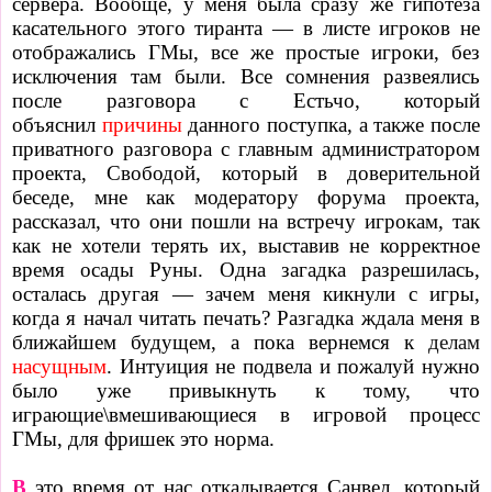
сервера. Вообще, у меня была сразу же гипотеза
касательного этого тиранта
—
в листе игроков не
отображались ГМы, все же простые игроки, без
исключения там были. Все сомнения развеялись
после разговора с Естьчо, который
объяснил
причины
данного поступка, а также после
приватного разговора с главным администратором
проекта, Свободой, который в доверительной
беседе, мне как модератору форума проекта,
рассказал, что они пошли на встречу игрокам, так
как не хотели терять их, выставив не корректное
время осады Руны. Одна загадка разрешилась,
осталась другая
—
зачем меня кикнули с игры,
когда я начал читать печать? Разгадка ждала меня в
ближайшем будущем, а пока вернемся к
делам
насущным
. Интуиция не подвела и пожалуй нужно
было уже привыкнуть к тому, что
играющие\вмешивающиеся в игровой процесс
ГМы, для фришек это норма.
В
это время от нас откалывается Санвел, который