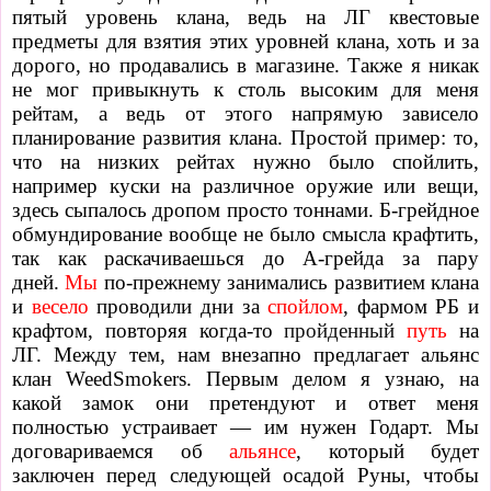
пятый уровень клана, ведь на ЛГ квестовые
предметы для взятия этих уровней клана, хоть и за
дорого, но продавались в магазине. Также я никак
не мог привыкнуть к столь высоким для меня
рейтам, а ведь от этого напрямую зависело
планирование развития клана. Простой пример: то,
что на низких рейтах нужно было спойлить,
например куски на различное оружие или вещи,
здесь сыпалось дропом просто тоннами. Б-грейдное
обмундирование вообще не было смысла крафтить,
так как раскачиваешься до А-грейда за пару
дней.
Мы
по-прежнему занимались развитием клана
и
весело
проводили дни за
спойлом
, фармом РБ и
крафтом, повторяя когда-то
пройденный
путь
на
ЛГ. Между тем, нам внезапно предлагает альянс
клан WeedSmokers. Первым делом я узнаю, на
какой замок они претендуют и ответ меня
полностью устраивает — им нужен Годарт. Мы
договариваемся об
альянсе
, который будет
заключен перед следующей осадой Руны, чтобы