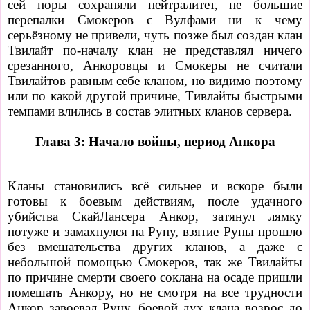
сей поры сохраняли нейтралитет, не большие
перепалки Смокеров с Вулфами ни к чему
серьёзному не привели, чуть позже был создан клан
Твилайт по-началу клан не представлял ничего
срезанного, Анкоровцы и Смокеры не считали
Твилайтов равным себе кланом, но видимо поэтому
или по какой другой причине, Тивлайты быстрыми
темпами влились в состав элитных кланов сервера.
Глава 3: Начало войны, период Анкора
Кланы становились всё сильнее и вскоре были
готовы к боевым действиям, после удачного
убийства СкайЛансера Анкор, затянул лямку
потуже и замахнулся на Руну, взятие Руны прошло
без вмешательства других кланов, а даже с
небольшой помощью Смокеров, так же Твилайты
по причине смерти своего соклана на осаде пришли
помешать Анкору, но не смотря на все трудности
Анкор завоевал Руну, боевой дух клана возрос до